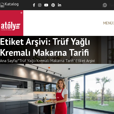
Katalog
Tür
MENÜ
Etiket Arşivi: Trüf Yağlı
Kremalı Makarna Tarifi
Ana Sayfa
"Trüf Yağlı Kremalı Makarna Tarifi" Etiket Arşivi