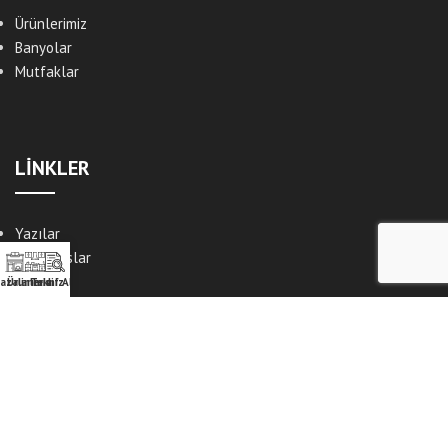
Ürünlerimiz
Banyolar
Mutfaklar
LİNKLER
Yazılar
Referanslar
Fuarlar
azalarımız
Ürünlerimiz
Teklif Alın
Mağazalarımız
POLİTİKALAR