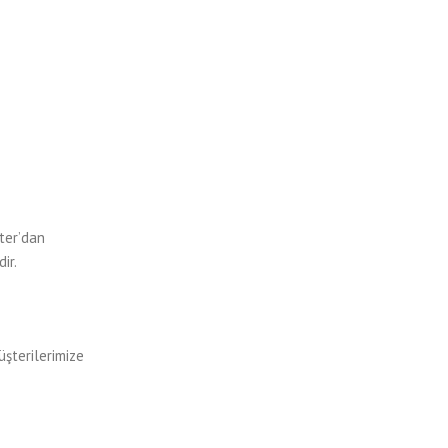
ter’dan
ir.
şterilerimize