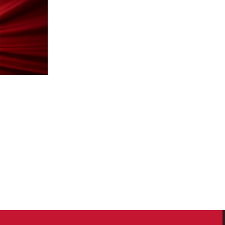
17 Eyl 2025
Asya Usulü Bonfile Tarifi
🍽️ Ballı Limonlu Tavuk Şiş Tarifi ⏱️ Hazırlık Sür
Pişirme Süresi: 10 dakika ...
Devamını Oku