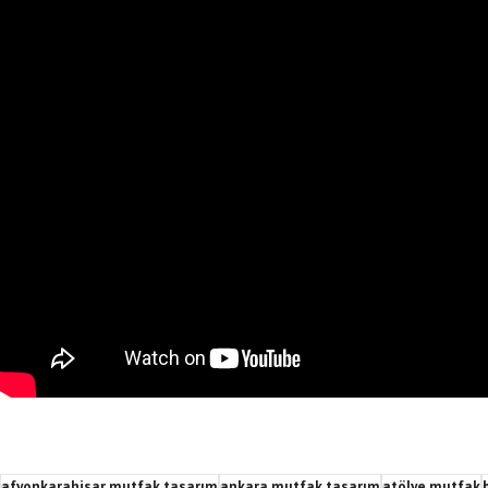
afyonkarahisar mutfak tasarım
ankara mutfak tasarım
atölye mutfak