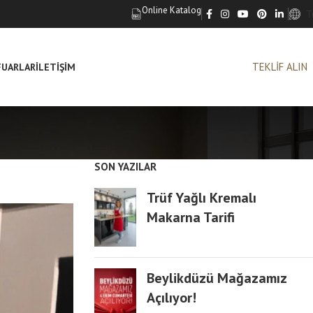
Online Katalog
T
TEKLİF ALIN
FUARLAR
İLETIŞIM
SON YAZILAR
Trüf Yağlı Kremalı
Makarna Tarifi
Beylikdüzü Mağazamız
Açılıyor!