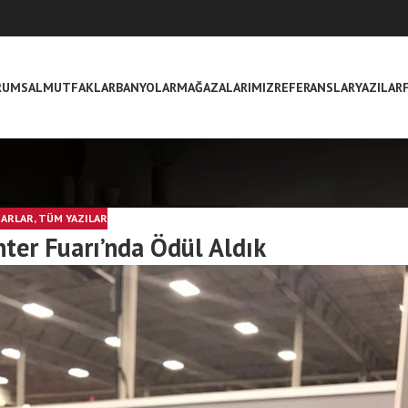
RUMSAL
MUTFAKLAR
BANYOLAR
MAĞAZALARIMIZ
REFERANSLAR
YAZILAR
UARLAR
,
TÜM YAZILAR
ter Fuarı’nda Ödül Aldık