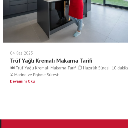
04 Kas 2025
Trüf Yağlı Kremalı Makarna Tarifi
🍽️ Trüf Yağlı Kremalı Makarna Tarifi ⏱️ Hazırlık Süresi: 10 dakik
⏳ Marine ve Pişirme Süresi:...
Devamını Oku