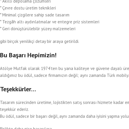
* Akıllı depolama çözümleri
* Çevre dostu üretim teknikleri
* Minimal çizgilere sahip sade tasarım
* Tezgâh altı aydınlatmalar ve entegre priz sistemleri
* Geri dönüştürülebilir yüzey malzemeleri
gibi birçok yenilikçi detay bir araya getirildi.
Bu Başarı Hepimizin!
Atölye Mutfak olarak 1974’ten bu yana kaliteye ve güvene dayalı üreti
aldığımız bu ödül, sadece firmamızın değil; aynı zamanda Türk mobily
Teşekkürler…
Tasarım sürecinden üretime, lojistikten satış sonrası hizmete kadar 
teşekkür ederiz.
Bu ödül, sadece bir başarı değil, aynı zamanda daha iyisini yapma yolu
Birlikte daha nice başarılara…